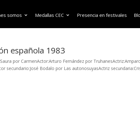
nes somos
Medallas CEC
Presencia en festivales
Bl
ión española 1983
os Saura por CarmenActor:Arturo Fernández por TruhanesActriz:Ampar
tor secundario:José Bodalo por Las autonosuyasActriz secundaria:Cri