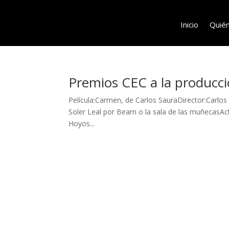
Inicio
Quié
Premios CEC a la producc
Película:Carmen, de Carlos SauraDirector:Carl
Soler Leal por Bearn o la sala de las muñecasAc
Hoyos...