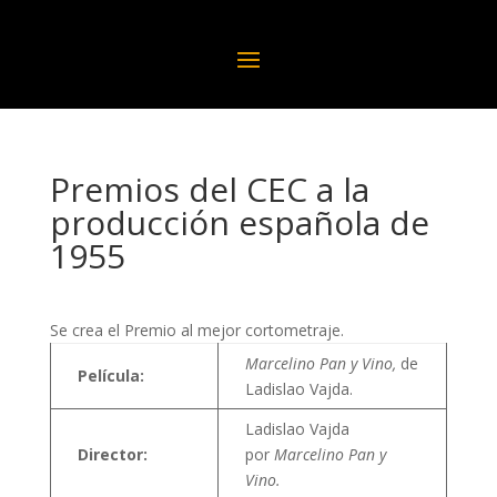
Premios del CEC a la
producción española de
1955
Se crea el Premio al mejor cortometraje.
Marcelino Pan y Vino,
de
Película:
Ladislao Vajda.
Ladislao Vajda
Director:
por
Marcelino Pan y
Vino.