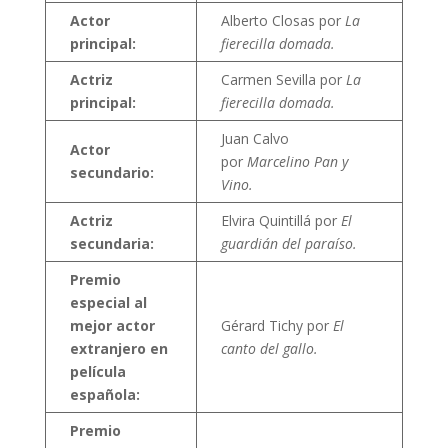
Actor
Alberto Closas por
La
principal:
fierecilla domada.
Actriz
Carmen Sevilla por
La
principal:
fierecilla domada.
Juan Calvo
Actor
por
Marcelino Pan y
secundario:
Vino.
Actriz
Elvira Quintillá por
El
secundaria:
guardián del paraíso.
Premio
especial al
mejor actor
Gérard Tichy por
El
extranjero en
canto del gallo.
película
española:
Premio