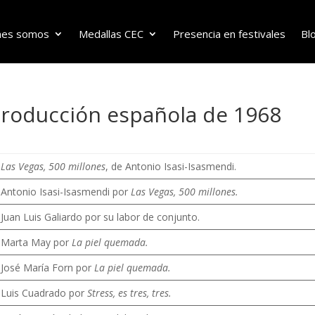
nes somos
Medallas CEC
Presencia en festivales
Bl
producción española de 1968
Las Vegas, 500 millones
, de Antonio Isasi-Isasmendi.
Antonio Isasi-Isasmendi por
Las Vegas, 500 millones.
Juan Luis Galiardo por su labor de conjunto.
Marta May por
La piel quemada.
José María Forn por
La piel quemada.
Luis Cuadrado por
Stress, es tres, tres.